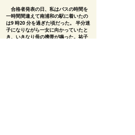
合格者発表の日、私はバスの時間を
一時間間違えて南浦和の駅に着いたの
は9 時20 分を過ぎた頃だった。 半分迷
子になりながら一女に向かっていたと
き、いきなり母の携帯が鳴った。祐子
先生からだった。一女まで 走った。先
生を探しながら掲示板のそばに行っ
た。
529 番、あった。全日制の左端の一
番下。あのシーン、忘れないだろう。
何度も確認して、後から追いか けてき
た母に電話した。母は門のところにい
たらしい先生と一緒に来た。先生が掲
示板のところで、門の前で 何枚も写真
を撮ってくれた。書類をもらった後大
先生も来て「よくやったね。よかった
ね」と何度も言って手を 強く握ってく
れた。夢のようだった。
思えば初めてCAIに来たのは小4の