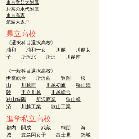
東京学芸大附属
お茶の水代附属
東京高専
筑波大坂戸
県立
高校
《選択科目選択高校》
浦和
浦和一女
川越
川越女
子
所沢北
所沢
川越南
《一般科目選択高校》
伊奈総合
所沢西
豊岡
松
山
川越西
川越初雁
狭山清
陵
市立川越
川越総合
狭山緑陽
所沢商業
狭山経
済
川越工業
狭山工業
進学私立高校
都内
開成
武蔵
桐朋
海
城
豊島岡女子
富士見
錦城