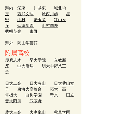
県内
栄東
川越東
城北埼
玉
西武文理
城西川越
星
野
山村
埼玉栄
狭山ヶ
丘
聖望学園
山村国際
秀明英光
東野​
県外 岡山学芸館
附属高校
慶應志木
早大学院
立教新
座
中大附属
明大中野八王
子
日大二高
日大豊山
日大豊山女
子
東海大高輪台
拓大一高
電機大
白梅学園
帝京
国立
音大附属
武蔵野
農大三高
大妻嵐山
秋草学園