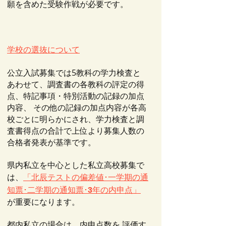
願を含めた受験作戦が必要です。
学校の選抜について
公立入試募集では5教科の学力検査と
あわせて、調査書の各教科の評定の得
点、特記事項・特別活動の記録の加点
内容、 その他の記録の加点内容が各高
校ごとに明らかにされ、学力検査と調
査書得点の合計で上位より募集人数の
合格者発表が基準です。
県内私立を中心とした私立高校募集で
は、
「北辰テストの偏差値･一学期の通
知票･二学期の通知票･3年の内申点」
が重要になります。
都内私立の場合は、内申点数を 評価す