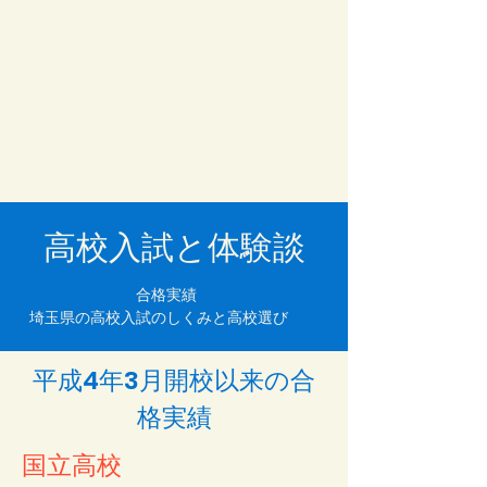
CAI 個別指導スクー
ル
04-2952-7220
​mail :
kh1868@mac.com
Hi! I’m Mrs.Hayakawa
高校入試と体験談
合格実績
埼玉県の高校入試のしくみと高校選び
平成4年3月開校以来の合
格実績
国立高校